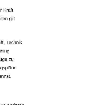
n
r Kraft
len gilt
aft, Technik
ining
züge zu
ngspläne
annst.