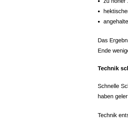
zu hoher
hektisch
angehalt
Das Ergebn
Ende wenige
Technik sc
Schnelle Sc
haben geler
Technik ent