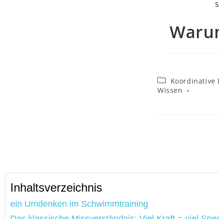
S
Warum
Koordinative 
Wissen
Inhaltsverzeichnis
ein Umdenken im Schwimmtraining
Das klassische Missverständnis: Viel Kraft = viel Spe