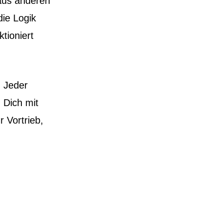
aus anderen
die Logik
tioniert
. Jeder
 Dich mit
 Vortrieb,