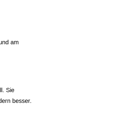
 und am
l. Sie
dern besser.