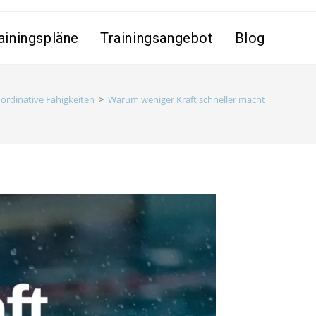
iningspläne
Trainingsangebot
Blog
ordinative Fähigkeiten
>
Warum weniger Kraft schneller macht