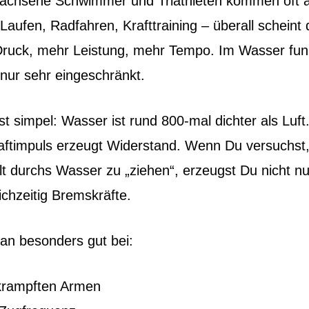
achsene Schwimmer und Triathleten kommen oft 
Laufen, Radfahren, Krafttraining – überall scheint 
Druck, mehr Leistung, mehr Tempo. Im Wasser funk
 nur sehr eingeschränkt.
st simpel: Wasser ist rund 800‑mal dichter als Luft
aftimpuls erzeugt Widerstand. Wenn Du versuchst,
t durchs Wasser zu „ziehen“, erzeugst Du nicht nur
ichzeitig Bremskräfte.
an besonders gut bei:
rkrampften Armen