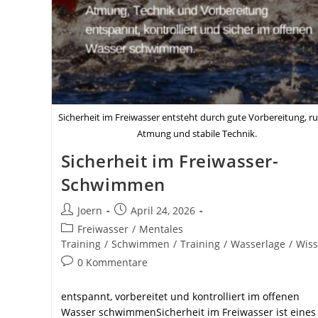
Sicherheit im Freiwasser entsteht durch gute Vorbereitung, r
Atmung und stabile Technik.
Sicherheit im Freiwasser-
Schwimmen
Beitrags-
Beitrag
Joern
April 24, 2026
Autor:
veröffentlicht:
Beitrags-
Freiwasser
/
Mentales
Kategorie:
Training
/
Schwimmen
/
Training
/
Wasserlage
/
Wis
Beitrags-
0 Kommentare
Kommentare:
entspannt, vorbereitet und kontrolliert im offenen
Wasser schwimmenSicherheit im Freiwasser ist eines