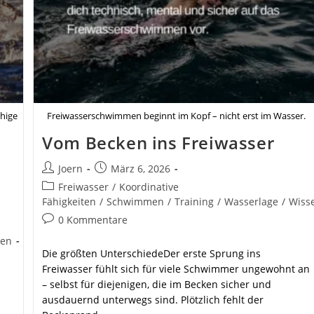
uhige
Freiwasserschwimmen beginnt im Kopf – nicht erst im Wasser.
Vom Becken ins Freiwasser
Beitrags-
Beitrag
Joern
März 6, 2026
Autor:
veröffentlicht:
Beitrags-
Freiwasser
/
Koordinative
Kategorie:
Fähigkeiten
/
Schwimmen
/
Training
/
Wasserlage
/
Wiss
Beitrags-
0 Kommentare
Kommentare:
sen
Die größten UnterschiedeDer erste Sprung ins
Freiwasser fühlt sich für viele Schwimmer ungewohnt an
– selbst für diejenigen, die im Becken sicher und
ausdauernd unterwegs sind. Plötzlich fehlt der