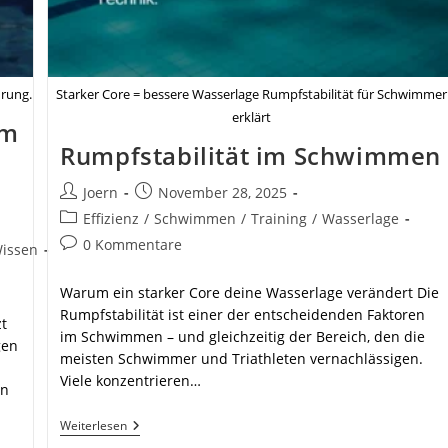
hrung.
Starker Core = bessere Wasserlage Rumpfstabilität für Schwimmer
erklärt
im
Rumpfstabilität im Schwimmen
Beitrags-
Beitrag
Joern
November 28, 2025
Autor:
veröffentlicht:
Beitrags-
Effizienz
/
Schwimmen
/
Training
/
Wasserlage
Kategorie:
Beitrags-
0 Kommentare
issen
Kommentare:
Warum ein starker Core deine Wasserlage verändert Die
Rumpfstabilität ist einer der entscheidenden Faktoren
t
im Schwimmen – und gleichzeitig der Bereich, den die
gen
meisten Schwimmer und Triathleten vernachlässigen.
Viele konzentrieren…
en
Rumpfstabilität
Weiterlesen
Im