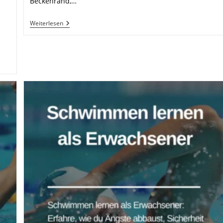
Beckenrand,…
Vom
Weiterlesen
Becken
Ins
Freiwasser