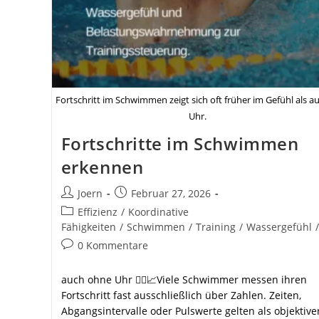
Fortschritt im Schwimmen zeigt sich oft früher im Gefühl als au
Uhr.
Fortschritte im Schwimmen
erkennen
Beitrags-
Beitrag
Joern
Februar 27, 2026
Autor:
veröffentlicht:
Beitrags-
Effizienz
/
Koordinative
Kategorie:
Fähigkeiten
/
Schwimmen
/
Training
/
Wassergefühl
/
Beitrags-
0 Kommentare
Kommentare:
auch ohne Uhr 🏊‍♂️📈Viele Schwimmer messen ihren
Fortschritt fast ausschließlich über Zahlen. Zeiten,
Abgangsintervalle oder Pulswerte gelten als objektive