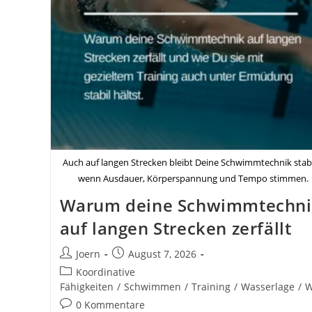
Auch auf langen Strecken bleibt Deine Schwimmtechnik stabi
wenn Ausdauer, Körperspannung und Tempo stimmen.
Warum deine Schwimmtechni
auf langen Strecken zerfällt
Beitrags-
Beitrag
Joern
August 7, 2026
Autor:
veröffentlicht:
Beitrags-
Koordinative
Kategorie:
Fähigkeiten
/
Schwimmen
/
Training
/
Wasserlage
/
W
Beitrags-
0 Kommentare