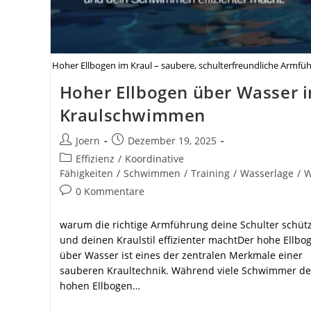
Hoher Ellbogen im Kraul – saubere, schulterfreundliche Armfü
Hoher Ellbogen über Wasser 
Kraulschwimmen
Beitrags-
Beitrag
Joern
Dezember 19, 2025
Autor:
veröffentlicht:
Beitrags-
Effizienz
/
Koordinative
Kategorie:
Fähigkeiten
/
Schwimmen
/
Training
/
Wasserlage
/
W
Beitrags-
0 Kommentare
Kommentare:
warum die richtige Armführung deine Schulter schütz
und deinen Kraulstil effizienter machtDer hohe Ellbo
über Wasser ist eines der zentralen Merkmale einer
sauberen Kraultechnik. Während viele Schwimmer d
hohen Ellbogen…