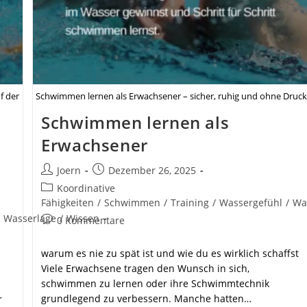
f der
Schwimmen lernen als Erwachsener – sicher, ruhig und ohne Druck
Schwimmen lernen als
Erwachsener
Beitrags-
Beitrag
Joern
Dezember 26, 2025
Autor:
veröffentlicht:
Beitrags-
Koordinative
Kategorie:
Fähigkeiten
/
Schwimmen
/
Training
/
Wassergefühl
/
Wa
Wasserlage
/
Wissen
Beitrags-
0 Kommentare
Kommentare:
warum es nie zu spät ist und wie du es wirklich schaffst
Viele Erwachsene tragen den Wunsch in sich,
schwimmen zu lernen oder ihre Schwimmtechnik
grundlegend zu verbessern. Manche hatten…
r