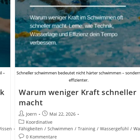
l –
Schneller schwimmen bedeutet nicht härter schwimmen – sonder
effizienter.
k
Warum weniger Kraft schneller
macht
Beitrags-
Beitrag
Joern
Mai 22, 2026
Autor:
veröffentlicht:
Beitrags-
Koordinative
Kategorie:
issen
Fähigkeiten
/
Schwimmen
/
Training
/
Wassergefühl
/
Wa
Beitrags-
0 Kommentare