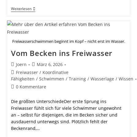
Sicherheit
Weiterlesen
Im
Freiwasser-
Schwimmen
Freiwasserschwimmen beginnt im Kopf – nicht erst im Wasser.
Vom Becken ins Freiwasser
Beitrags-
Beitrag
Joern
März 6, 2026
Autor:
veröffentlicht:
Beitrags-
Freiwasser
/
Koordinative
Kategorie:
Fähigkeiten
/
Schwimmen
/
Training
/
Wasserlage
/
Wissen
Beitrags-
0 Kommentare
Kommentare:
Die größten UnterschiedeDer erste Sprung ins
Freiwasser fühlt sich für viele Schwimmer ungewohnt
an – selbst für diejenigen, die im Becken sicher und
ausdauernd unterwegs sind. Plötzlich fehlt der
Beckenrand,…