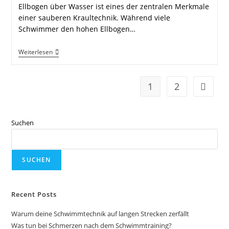
Ellbogen über Wasser ist eines der zentralen Merkmale
einer sauberen Kraultechnik. Während viele
Schwimmer den hohen Ellbogen…
Hoher
Weiterlesen
Ellbogen
Über
Wasser
Im
1
2
Zur näc
Kraulschwimmen
Suchen
SUCHEN
Recent Posts
Warum deine Schwimmtechnik auf langen Strecken zerfällt
Was tun bei Schmerzen nach dem Schwimmtraining?