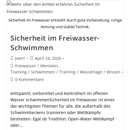
Erwachsener
Sicherheit im Freiwasser entsteht durch gute Vorbereitung, ruhige
Atmung und stabile Technik.
Sicherheit im Freiwasser-
Schwimmen
Beitrags-
Beitrag
Joern
April 24, 2026
Autor:
veröffentlicht:
Beitrags-
Freiwasser
/
Mentales
Kategorie:
Training
/
Schwimmen
/
Training
/
Wasserlage
/
Wissen
Beitrags-
0 Kommentare
Kommentare:
entspannt, vorbereitet und kontrolliert im offenen
Wasser schwimmenSicherheit im Freiwasser ist eines
der wichtigsten Themen für alle, die außerhalb des
Schwimmbeckens trainieren oder Wettkämpfe
bestreiten. Egal ob Triathlon, Open-Water-Wettkampf
oder…