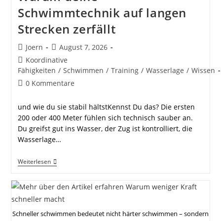
Schwimmtechnik auf langen
Strecken zerfällt
Beitrags-
Beitrag
Joern
August 7, 2026
Autor:
veröffentlicht:
Beitrags-
Koordinative
Kategorie:
Fähigkeiten
/
Schwimmen
/
Training
/
Wasserlage
/
Wissen
Beitrags-
0 Kommentare
Kommentare:
und wie du sie stabil hältstKennst Du das? Die ersten
200 oder 400 Meter fühlen sich technisch sauber an.
Du greifst gut ins Wasser, der Zug ist kontrolliert, die
Wasserlage…
Warum
Weiterlesen
Deine
Schwimmtechnik
Auf
Langen
Strecken
Zerfällt
Schneller schwimmen bedeutet nicht härter schwimmen – sondern