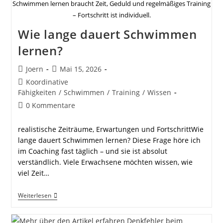
Schwimmen lernen braucht Zeit, Geduld und regelmäßiges Training
– Fortschritt ist individuell.
Wie lange dauert Schwimmen
lernen?
Beitrags-
Beitrag
Joern
Mai 15, 2026
Autor:
veröffentlicht:
Beitrags-
Koordinative
Kategorie:
Fähigkeiten
/
Schwimmen
/
Training
/
Wissen
Beitrags-
0 Kommentare
Kommentare:
realistische Zeiträume, Erwartungen und FortschrittWie
lange dauert Schwimmen lernen? Diese Frage höre ich
im Coaching fast täglich – und sie ist absolut
verständlich. Viele Erwachsene möchten wissen, wie
viel Zeit…
Wie
Weiterlesen
Lange
Dauert
Schwimmen