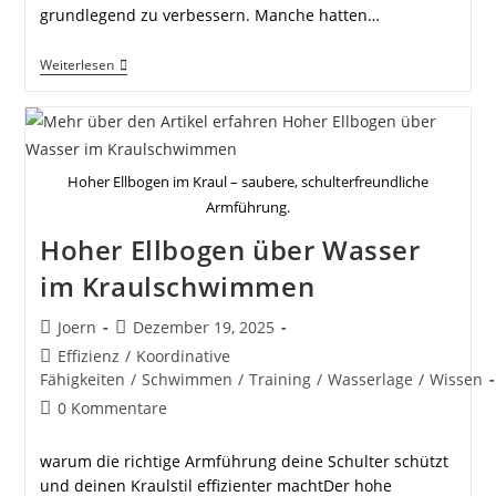
grundlegend zu verbessern. Manche hatten…
Schwimmen
Weiterlesen
Lernen
Als
Erwachsener
Hoher Ellbogen im Kraul – saubere, schulterfreundliche
Armführung.
Hoher Ellbogen über Wasser
im Kraulschwimmen
Beitrags-
Beitrag
Joern
Dezember 19, 2025
Autor:
veröffentlicht:
Beitrags-
Effizienz
/
Koordinative
Kategorie:
Fähigkeiten
/
Schwimmen
/
Training
/
Wasserlage
/
Wissen
Beitrags-
0 Kommentare
Kommentare:
warum die richtige Armführung deine Schulter schützt
und deinen Kraulstil effizienter machtDer hohe