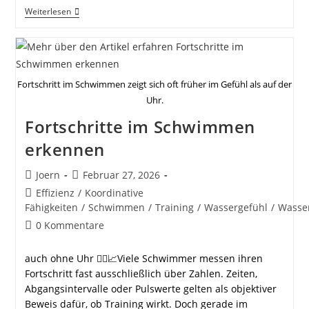
Vom
Weiterlesen
Becken
Ins
Freiwasser
Fortschritt im Schwimmen zeigt sich oft früher im Gefühl als auf der
Uhr.
Fortschritte im Schwimmen
erkennen
Beitrags-
Beitrag
Joern
Februar 27, 2026
Autor:
veröffentlicht:
Beitrags-
Effizienz
/
Koordinative
Kategorie:
Fähigkeiten
/
Schwimmen
/
Training
/
Wassergefühl
/
Wasse
Beitrags-
0 Kommentare
Kommentare:
auch ohne Uhr 🏊‍♂️📈Viele Schwimmer messen ihren
Fortschritt fast ausschließlich über Zahlen. Zeiten,
Abgangsintervalle oder Pulswerte gelten als objektiver
Beweis dafür, ob Training wirkt. Doch gerade im