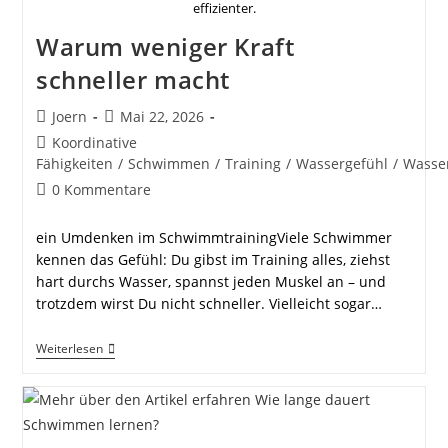
effizienter.
Warum weniger Kraft
schneller macht
Beitrags-
Beitrag
Joern
Mai 22, 2026
Autor:
veröffentlicht:
Beitrags-
Koordinative
Kategorie:
Fähigkeiten
/
Schwimmen
/
Training
/
Wassergefühl
/
Wasse
Beitrags-
0 Kommentare
Kommentare:
ein Umdenken im SchwimmtrainingViele Schwimmer
kennen das Gefühl: Du gibst im Training alles, ziehst
hart durchs Wasser, spannst jeden Muskel an – und
trotzdem wirst Du nicht schneller. Vielleicht sogar…
Warum
Weiterlesen
Weniger
Kraft
Schneller
Macht