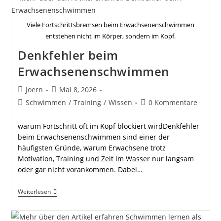
Lernen?
Viele Fortschrittsbremsen beim Erwachsenenschwimmen
entstehen nicht im Körper, sondern im Kopf.
Denkfehler beim
Erwachsenenschwimmen
Beitrags-
Beitrag
Joern
Mai 8, 2026
Autor:
veröffentlicht:
Beitrags-
Beitrags-
Schwimmen
/
Training
/
Wissen
0 Kommentare
Kategorie:
Kommentare:
warum Fortschritt oft im Kopf blockiert wirdDenkfehler
beim Erwachsenenschwimmen sind einer der
häufigsten Gründe, warum Erwachsene trotz
Motivation, Training und Zeit im Wasser nur langsam
oder gar nicht vorankommen. Dabei…
Denkfehler
Weiterlesen
Beim
Erwachsenenschwimmen