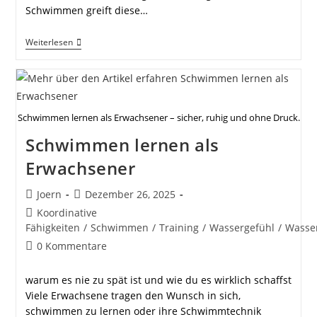
Schwimmen greift diese…
Fortschritte
Weiterlesen
Im
Schwimmen
Erkennen
Schwimmen lernen als Erwachsener – sicher, ruhig und ohne Druck.
Schwimmen lernen als
Erwachsener
Beitrags-
Beitrag
Joern
Dezember 26, 2025
Autor:
veröffentlicht:
Beitrags-
Koordinative
Kategorie:
Fähigkeiten
/
Schwimmen
/
Training
/
Wassergefühl
/
Wasse
Beitrags-
0 Kommentare
Kommentare:
warum es nie zu spät ist und wie du es wirklich schaffst
Viele Erwachsene tragen den Wunsch in sich,
schwimmen zu lernen oder ihre Schwimmtechnik