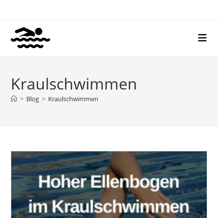
Zum
Inhalt
springen
Kraulschwimmen
>
Blog
>
Kraulschwimmen