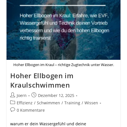
Hoher Ellbogen im Kraul – richtige Zugtechnik unter Wasser.
Hoher Ellbogen im
Kraulschwimmen
Beitrags-
Beitrag
Joern
Dezember 12, 2025
Autor:
veröffentlicht:
Beitrags-
Effizienz
/
Schwimmen
/
Training
/
Wissen
Kategorie:
Beitrags-
0 Kommentare
Kommentare:
warum er dein Wassergefühl und deine