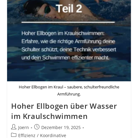
Hoher Ellbogen im Kraul – saubere, schulterfreundliche
Armführung.
Hoher Ellbogen über Wasser
im Kraulschwimmen
Beitrags-
Beitrag
Joern
Dezember 19, 2025
Autor:
veröffentlicht:
Beitrags-
Effizienz
/
Koordinative