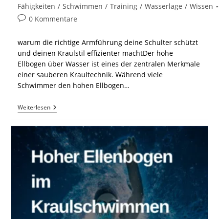
Kategorie:
Fähigkeiten
/
Schwimmen
/
Training
/
Wasserlage
/
Wissen
Beitrags-
0 Kommentare
Kommentare:
warum die richtige Armführung deine Schulter schützt
und deinen Kraulstil effizienter machtDer hohe
Ellbogen über Wasser ist eines der zentralen Merkmale
einer sauberen Kraultechnik. Während viele
Schwimmer den hohen Ellbogen…
Hoher
Weiterlesen
Ellbogen
Über
Wasser
Im
Kraulschwimmen