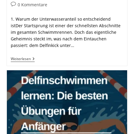
Beitrags-
0 Kommentare
Kommentare:
1. Warum der Unterwasseranteil so entscheidend
istDer Startsprung ist einer der schnellsten Abschnitte
im gesamten Schwimmrennen. Doch das eigentliche
Geheimnis steckt im, was nach dem Eintauchen
passiert: dem Delfinkick unter…
Delfinkicks
Weiterlesen
Unter
Wasser
–
So
Nutzt
Du
Dein
Volles
Potenzial!