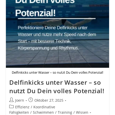
Delfinkicks unter Wasser – so nutzt Du Dein volles Potenzial!
Delfinkicks unter Wasser – so
nutzt Du Dein volles Potenzial!
Beitrags-
Beitrag
Joern
Oktober 27, 2025
Autor:
veröffentlicht:
Beitrags-
Effizienz
/
Koordinative
Kategorie:
Fähigkeiten
/
Schwimmen
/
Training
/
Wissen