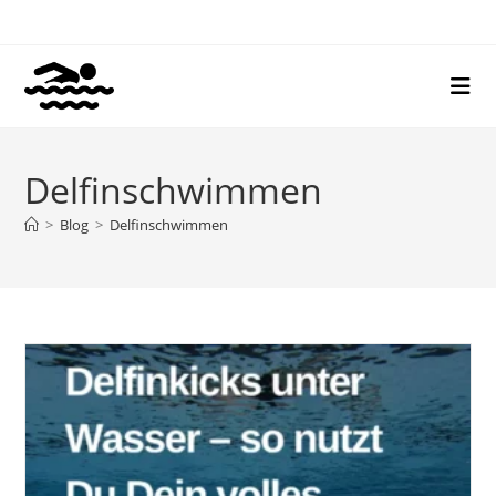
Zum
Inhalt
springen
Delfinschwimmen
>
Blog
>
Delfinschwimmen