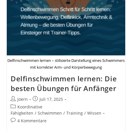
Delfinschwimmen lernen – stilisierte Darstellung eines Schwimmers
mit korrekter Arm- und Körperbewegung
Delfinschwimmen lernen: Die
besten Übungen für Anfänger
Beitrags-
Beitrag
Joern
Juli 17, 2025
Autor:
veröffentlicht:
Beitrags-
Koordinative
Kategorie:
Fähigkeiten
/
Schwimmen
/
Training
/
Wissen
Beitrags-
4 Kommentare
Kommentare: