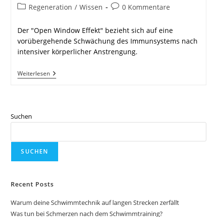
Autor:
veröffentlicht:
Beitrags-
Beitrags-
Regeneration
/
Wissen
0 Kommentare
Kategorie:
Kommentare:
Der "Open Window Effekt" bezieht sich auf eine
vorübergehende Schwächung des Immunsystems nach
intensiver körperlicher Anstrengung.
Open
Weiterlesen
Window
Effekt:
Wie
Du
Dich
Suchen
Davor
Schützt
SUCHEN
Recent Posts
Warum deine Schwimmtechnik auf langen Strecken zerfällt
Was tun bei Schmerzen nach dem Schwimmtraining?