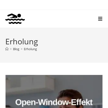
Zum
Inhalt
springen
Erholung
>
Blog
>
Erholung